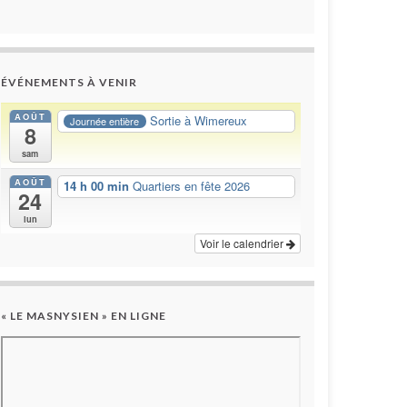
ÉVÉNEMENTS À VENIR
AOÛT
Sortie à Wimereux
Journée entière
8
sam
AOÛT
14 h 00 min
Quartiers en fête 2026
24
lun
Voir le calendrier
« LE MASNYSIEN » EN LIGNE