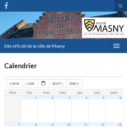
Tog
sear
for
Site officiel de la ville de Masny
Togg
navig
Calendrier
2018
JUIN
AOÛT
2020
dim
lun
mar
mer
jeu
ven
sam
1
2
3
4
5
6
7
8
9
10
11
12
13