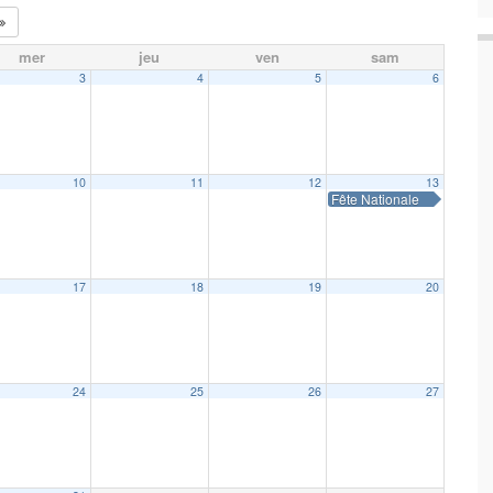
mer
jeu
ven
sam
3
4
5
6
10
11
12
13
Fête Nationale
17
18
19
20
24
25
26
27