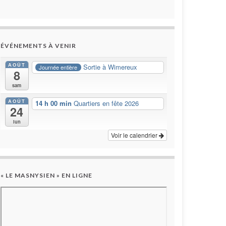
ÉVÉNEMENTS À VENIR
AOÛT
Sortie à Wimereux
Journée entière
8
sam
AOÛT
14 h 00 min
Quartiers en fête 2026
24
lun
Voir le calendrier
« LE MASNYSIEN » EN LIGNE