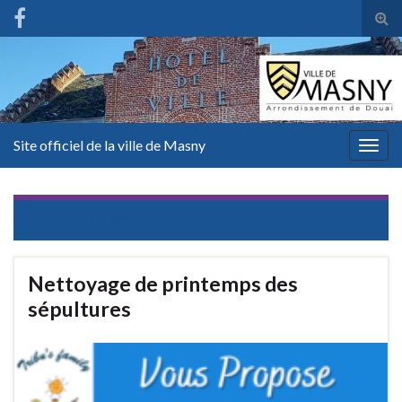
Tog
sear
for
Site officiel de la ville de Masny
Togg
navig
CATEGORY:
ACCUEIL
Nettoyage de printemps des
sépultures