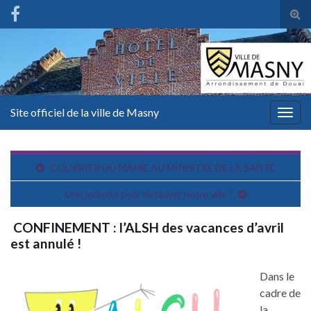
Tog
sear
for
Site officiel de la ville de Masny
Togg
navig
COURRIER DU MAIRE AU MINISTRE DE LA SANTÉ
Une journée pour nettoyer notre ville !
CONFINEMENT : l’ALSH des vacances d’avril
est annulé !
Dans le
cadre de
la