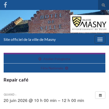
Tog
sear
for
Site officiel de la ville de Masny
Togg
navig
Atelier Polyglotte
Fête Nationale
Repair café
QUAND :
20 juin 2026 @ 10 h 00 min – 12 h 00 min