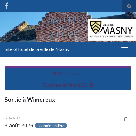
Tog
sear
for
Site officiel de la ville de Masny
Togg
navig
Desnos Fest
Quartiers en fête 2026
Sortie à Wimereux
QUAND :
8 août 2026
Journée entière