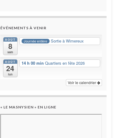
ÉVÉNEMENTS À VENIR
AOÛT
Sortie à Wimereux
Journée entière
8
sam
AOÛT
14 h 00 min
Quartiers en fête 2026
24
lun
Voir le calendrier
« LE MASNYSIEN » EN LIGNE