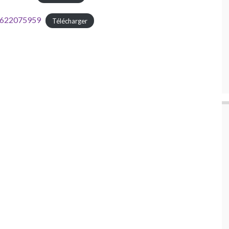
622075959
Télécharger