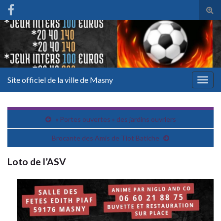
Tog
sear
for
Site officiel de la ville de Masny
Togg
navig
« Portes ouvertes » des jardins ouvriers
Brocante des Amis de Tiot Batiche
Loto de l’ASV