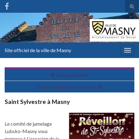
Tog
sear
for
Site officiel de la ville de Masny
Togg
navig
Grève nationale
Boite aux lettres du Père Noël
Saint Sylvestre à Masny
Le comité de jumelage
Lubsko-Masny vous
propose à l ‘occasion de la