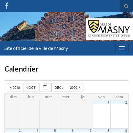
Tog
sear
for
Site officiel de la ville de Masny
Togg
navig
Calendrier
2018
OCT
DÉC
2020
dim
lun
mar
mer
jeu
ven
sam
1
2
3
4
5
6
7
8
9