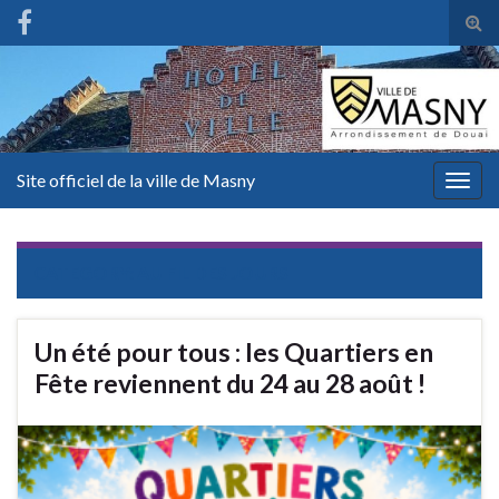
Tog
sear
for
Site officiel de la ville de Masny
Togg
navig
CATEGORY:
AU FIL DES JOURS
Un été pour tous : les Quartiers en
Fête reviennent du 24 au 28 août !