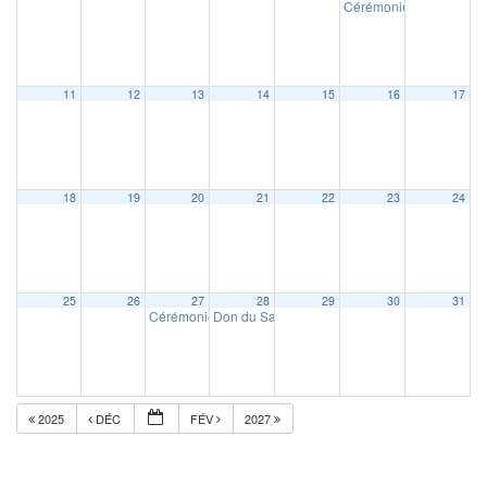
Cérémonie des voeux à 
11
12
13
14
15
16
17
18
19
20
21
22
23
24
25
26
27
28
29
30
31
Cérémonie d’accueil des nouveaux arrivants
Don du Sang
15 h 00 min
19 h 00 min
2025
DÉC
FÉV
2027