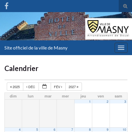
Tog
sear
for
Site officiel de la ville de Masny
Togg
navig
Calendrier
2025
DÉC
FÉV
2027
dim
lun
mar
mer
jeu
ven
sam
1
2
3
4
5
6
7
8
9
10