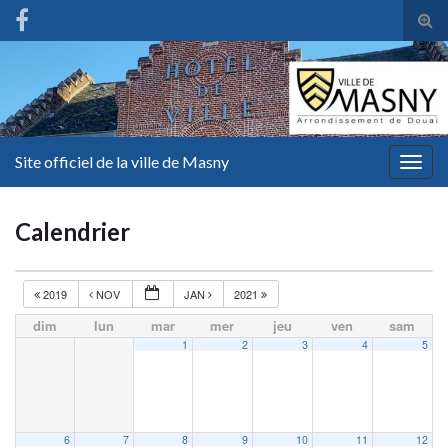
Tog
sear
for
Site officiel de la ville de Masny
Togg
navig
Calendrier
2019
NOV
JAN
2021
dim
lun
mar
mer
jeu
ven
sam
1
2
3
4
5
6
7
8
9
10
11
12