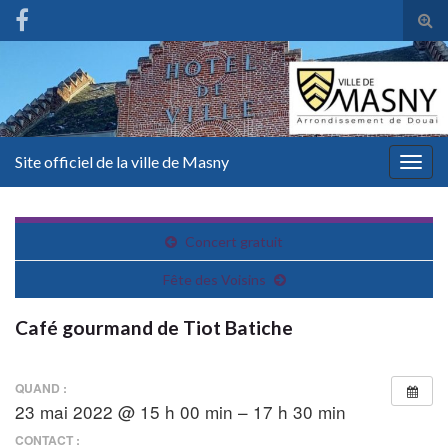
Tog
sear
for
Site officiel de la ville de Masny
Togg
navig
Concert gratuit
Fête des Voisins
Café gourmand de Tiot Batiche
QUAND :
23 mai 2022 @ 15 h 00 min – 17 h 30 min
CONTACT :