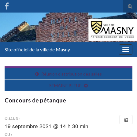
Tog
sear
for
Site officiel de la ville de Masny
Togg
navig
Réunion d’attribution des salles
SEMAINE BLEUE
Concours de pétanque
QUAND :
19 septembre 2021 @ 14 h 30 min
OÙ :