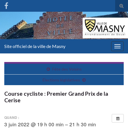
Tog
sear
for
Site officiel de la ville de Masny
Togg
navig
Fête des Voisins
Élections législatives
Course cycliste : Premier Grand Prix de la
Cerise
QUAND :
3 juin 2022 @ 19 h 00 min – 21 h 30 min