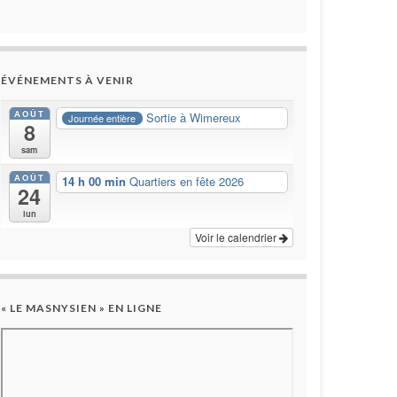
ÉVÉNEMENTS À VENIR
AOÛT
Sortie à Wimereux
Journée entière
8
sam
AOÛT
14 h 00 min
Quartiers en fête 2026
24
lun
Voir le calendrier
« LE MASNYSIEN » EN LIGNE