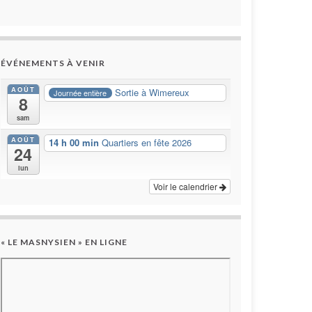
ÉVÉNEMENTS À VENIR
AOÛT
Sortie à Wimereux
Journée entière
8
sam
AOÛT
14 h 00 min
Quartiers en fête 2026
24
lun
Voir le calendrier
« LE MASNYSIEN » EN LIGNE