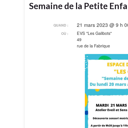
Semaine de la Petite Enf
21 mars 2023 @ 9 h 0
QUAND :
EVS "Les Galibots"
OÙ :
49
rue de la Fabrique