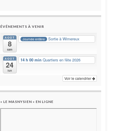
ÉVÉNEMENTS À VENIR
AOÛT
Sortie à Wimereux
Journée entière
8
sam
AOÛT
14 h 00 min
Quartiers en fête 2026
24
lun
Voir le calendrier
« LE MASNYSIEN » EN LIGNE