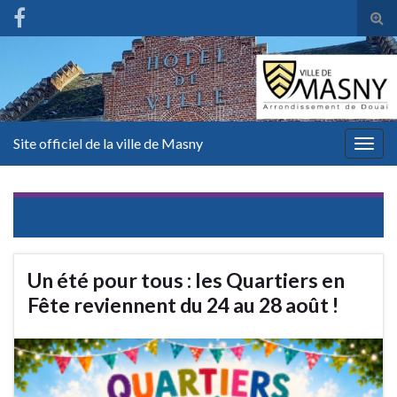
Tog
sear
for
Site officiel de la ville de Masny
Togg
navig
CATEGORY:
ACCUEIL
Un été pour tous : les Quartiers en
Fête reviennent du 24 au 28 août !