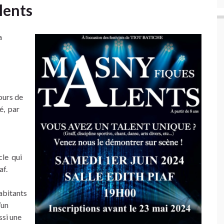
lents
a
ours de
sé, par
cle qui
af.
habitants
’un
ssi une