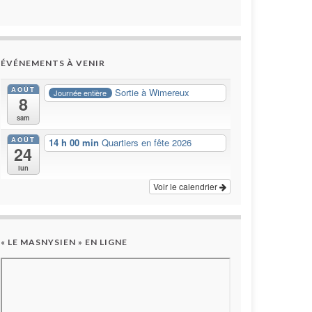
ÉVÉNEMENTS À VENIR
AOÛT
Sortie à Wimereux
Journée entière
8
sam
AOÛT
14 h 00 min
Quartiers en fête 2026
24
lun
Voir le calendrier
« LE MASNYSIEN » EN LIGNE