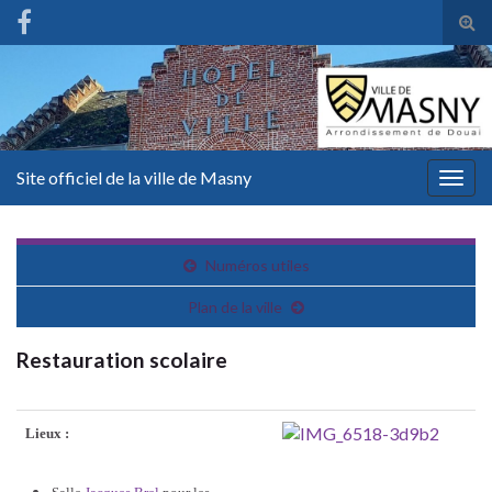
Tog
sear
for
Site officiel de la ville de Masny
Togg
navig
Numéros utiles
Plan de la ville
Restauration scolaire
Lieux :