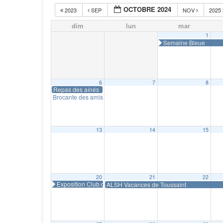
OCTOBRE 2024
2023
SEP
NOV
2025
dim
lun
mar
1
Semaine Bleue
6
7
8
Repas des aînés
Brocante des amis de Tiot Batiche
8 h 00 min
13
14
15
20
21
22
Exposition Club des Artistes
ALSH Vacances de Toussaint