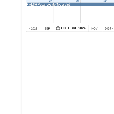
27
28
29
ALSH Vacances de Toussaint
OCTOBRE 2024
2023
SEP
NOV
2025