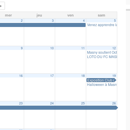
mer
jeu
ven
sam
2
3
4
5
Venez apprendre la chorég
9
10
11
12
Masny soutient Octobre R
LOTO DU FC MASNY
17 h
16
17
18
19
Exposition Club des Artiste
Halloween à Masny
14 h 0
23
24
25
26