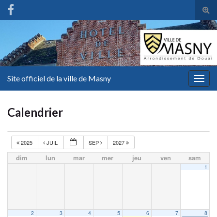
Tog
sear
for
Site officiel de la ville de Masny
Togg
navig
Calendrier
2025
JUIL
SEP
2027
dim
lun
mar
mer
jeu
ven
sam
1
2
3
4
5
6
7
8