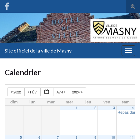
Tog
sear
for
Site officiel de la ville de Masny
Togg
navig
Calendrier
2022
FÉV
AVR
2024
dim
lun
mar
mer
jeu
ven
sam
1
2
3
4
Repas dansa
5
6
7
8
9
10
11