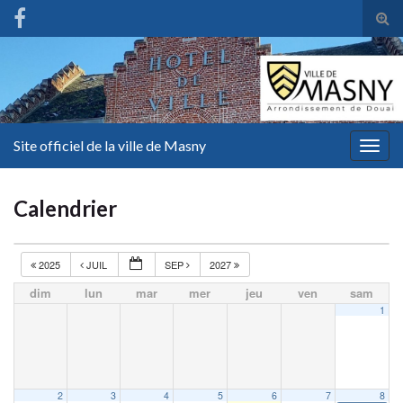
Tog
sear
for
Site officiel de la ville de Masny
Togg
navig
Calendrier
2025
JUIL
SEP
2027
dim
lun
mar
mer
jeu
ven
sam
1
2
3
4
5
6
7
8