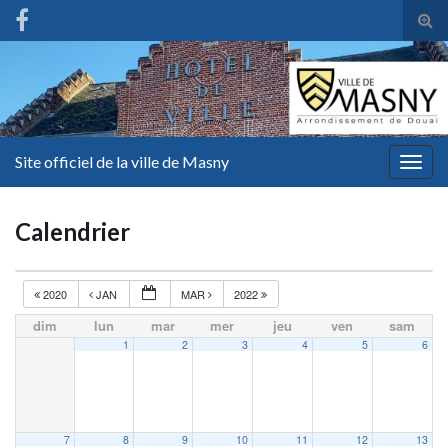
Tog
sear
for
Site officiel de la ville de Masny
Togg
navig
Calendrier
2020
JAN
MAR
2022
dim
lun
mar
mer
jeu
ven
sam
1
2
3
4
5
6
7
8
9
10
11
12
13