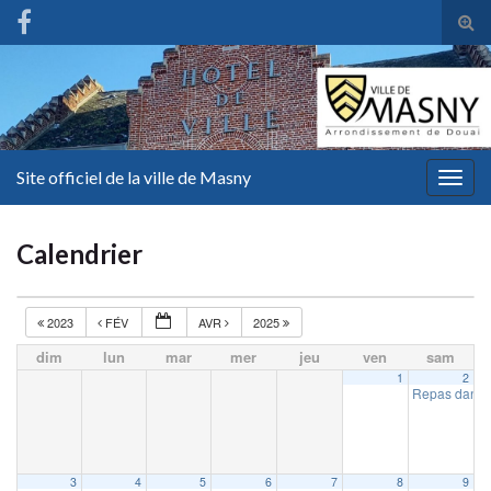
Tog
sear
for
Site officiel de la ville de Masny
Togg
navig
Calendrier
2023
FÉV
AVR
2025
dim
lun
mar
mer
jeu
ven
sam
1
2
Repas dansa
3
4
5
6
7
8
9