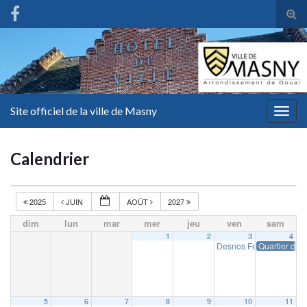
Tog
sear
for
Site officiel de la ville de Masny
Togg
navig
Calendrier
2025
JUIN
AOÛT
2027
dim
lun
mar
mer
jeu
ven
sam
1
2
3
4
Desnos Fest
Quartier d’ét
19 h 00 min
5
6
7
8
9
10
11