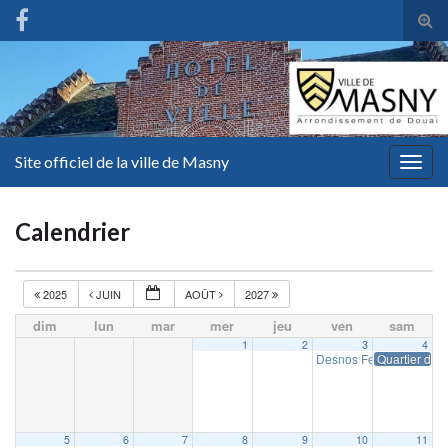
Tog
sear
for
Site officiel de la ville de Masny
Togg
navig
Calendrier
2025
JUIN
AOÛT
2027
dim
lun
mar
mer
jeu
ven
sam
1
2
3
4
Desnos Fest
Quartier d’ét
19 h 00 min
5
6
7
8
9
10
11