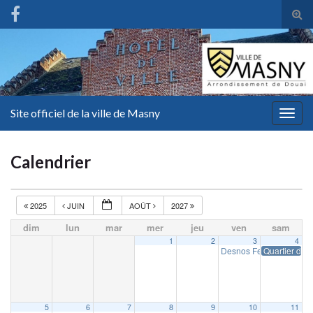
Tog
sear
for
Site officiel de la ville de Masny
Togg
navig
Calendrier
2025
JUIN
AOÛT
2027
dim
lun
mar
mer
jeu
ven
sam
1
2
3
4
Desnos Fest
Quartier d’ét
19 h 00 min
5
6
7
8
9
10
11