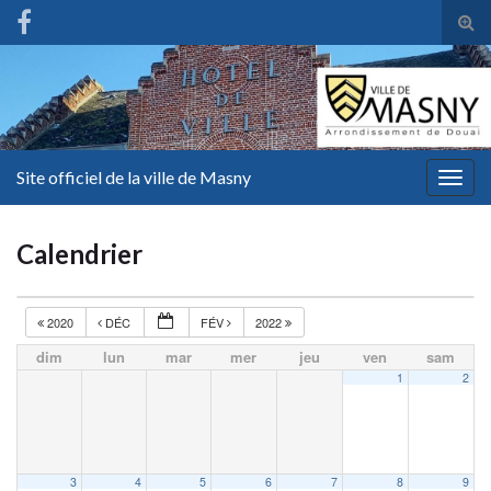
Tog
sear
for
Site officiel de la ville de Masny
Togg
navig
Calendrier
2020
DÉC
FÉV
2022
dim
lun
mar
mer
jeu
ven
sam
1
2
3
4
5
6
7
8
9