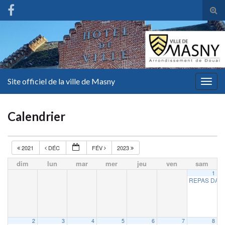
Tog
sear
for
Site officiel de la ville de Masny
Togg
navig
Calendrier
2021
DÉC
FÉV
2023
dim
lun
mar
mer
jeu
ven
sam
1
REPAS DANS
2
3
4
5
6
7
8