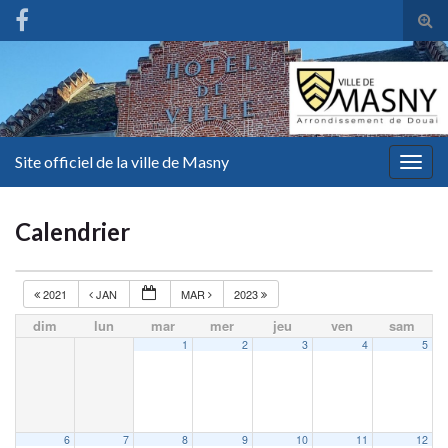
Tog
sear
for
Site officiel de la ville de Masny
Togg
navig
Calendrier
2021
JAN
MAR
2023
dim
lun
mar
mer
jeu
ven
sam
1
2
3
4
5
6
7
8
9
10
11
12