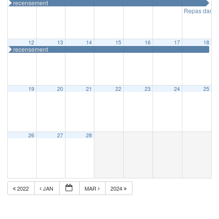
recensement
Repas dansan
12
13
14
15
16
17
18
recensement
19
20
21
22
23
24
25
26
27
28
2022
JAN
MAR
2024