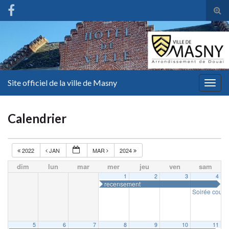
Tog
sear
for
Site officiel de la ville de Masny
Togg
navig
Calendrier
2022
JAN
MAR
2024
dim
lun
mar
mer
jeu
ven
sam
1
2
3
4
recensement
Soirée cousc
5
6
7
8
9
10
11