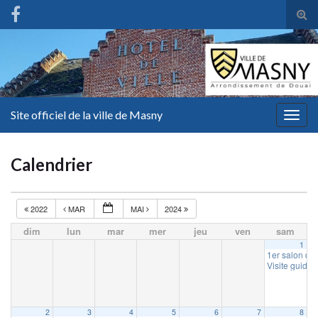
Tog
sear
for
Site officiel de la ville de Masny
Togg
navig
Calendrier
2022
MAR
MAI
2024
dim
lun
mar
mer
jeu
ven
sam
1
1er salon du
Visite guidé
2
3
4
5
6
7
8