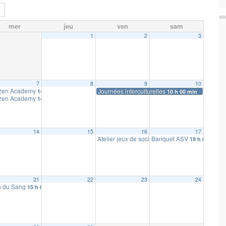
mer
jeu
ven
sam
1
2
3
7
8
9
10
izen Academy
Journées interculturelles
14 h 00 min
10 h 00 min
izen Academy
14 h 00 min
14
15
16
17
Atelier jeux de société parents enfants
Banquet ASV
19 h 00 min
18 h 00 
21
22
23
24
 du Sang
15 h 00 min