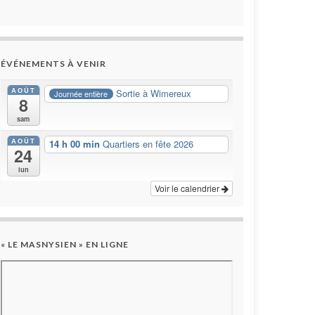
ÉVÉNEMENTS À VENIR
AOÛT
Sortie à Wimereux
Journée entière
8
sam
AOÛT
14 h 00 min
Quartiers en fête 2026
24
lun
Voir le calendrier
« LE MASNYSIEN » EN LIGNE