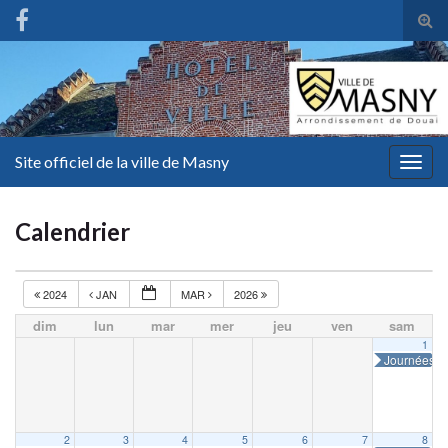
Tog
sear
for
Site officiel de la ville de Masny
Togg
navig
Calendrier
2024
JAN
MAR
2026
dim
lun
mar
mer
jeu
ven
sam
1
Journées in
2
3
4
5
6
7
8