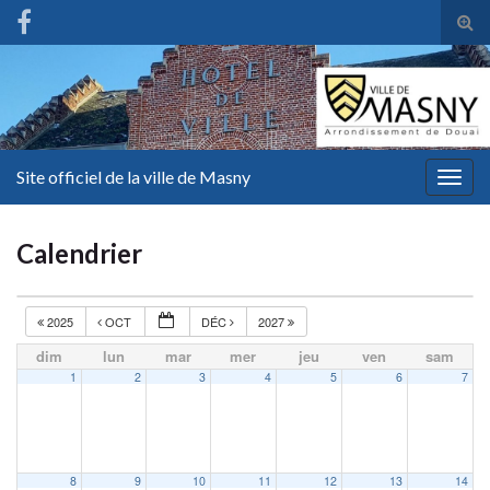
Tog
sear
for
Site officiel de la ville de Masny
Togg
navig
Calendrier
2025
OCT
DÉC
2027
dim
lun
mar
mer
jeu
ven
sam
1
2
3
4
5
6
7
8
9
10
11
12
13
14