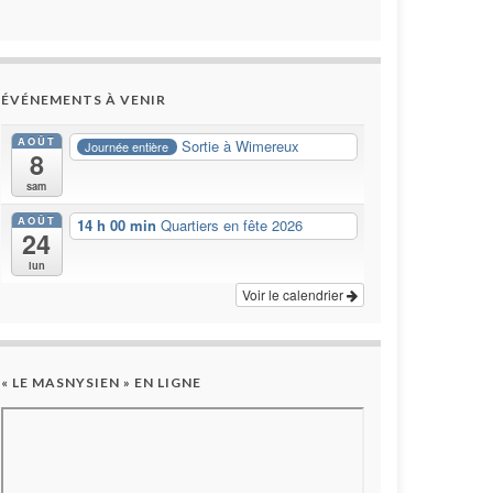
ÉVÉNEMENTS À VENIR
AOÛT
Sortie à Wimereux
Journée entière
8
sam
AOÛT
14 h 00 min
Quartiers en fête 2026
24
lun
Voir le calendrier
« LE MASNYSIEN » EN LIGNE