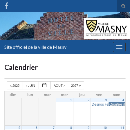
Tog
sear
for
Site officiel de la ville de Masny
Togg
navig
Calendrier
2025
JUIN
AOÛT
2027
dim
lun
mar
mer
jeu
ven
sam
1
2
3
4
Desnos Fest
Quartier d’ét
19 h 00 min
5
6
7
8
9
10
11