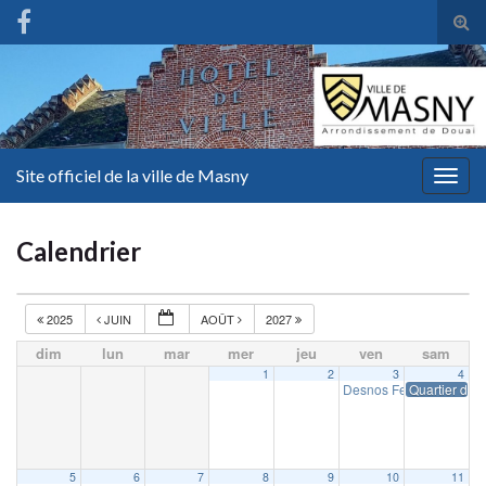
Tog
sear
for
Site officiel de la ville de Masny
Togg
navig
Calendrier
2025
JUIN
AOÛT
2027
dim
lun
mar
mer
jeu
ven
sam
1
2
3
4
Desnos Fest
Quartier d’ét
19 h 00 min
5
6
7
8
9
10
11