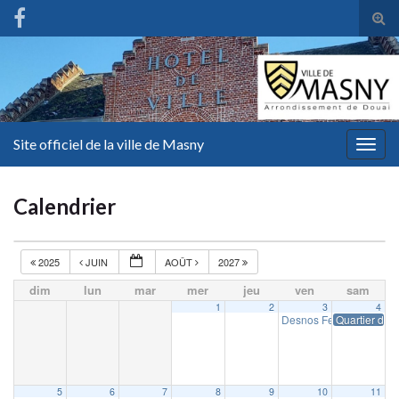
Tog
sear
for
Site officiel de la ville de Masny
Togg
navig
Calendrier
2025
JUIN
AOÛT
2027
dim
lun
mar
mer
jeu
ven
sam
1
2
3
4
Desnos Fest
Quartier d’ét
19 h 00 min
5
6
7
8
9
10
11