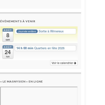
ÉVÉNEMENTS À VENIR
AOÛT
Sortie à Wimereux
Journée entière
8
sam
AOÛT
14 h 00 min
Quartiers en fête 2026
24
lun
Voir le calendrier
« LE MASNYSIEN » EN LIGNE