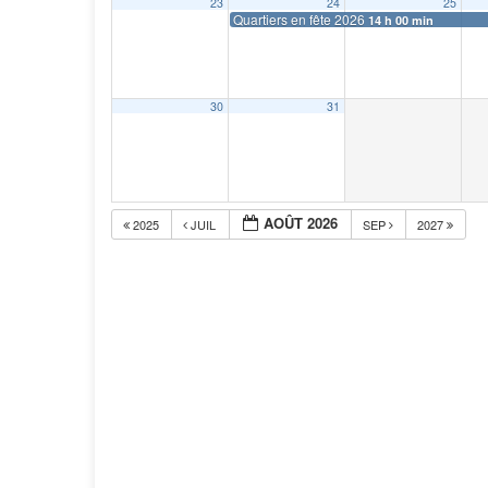
23
24
25
Quartiers en fête 2026
14 h 00 min
30
31
AOÛT 2026
2025
JUIL
SEP
2027