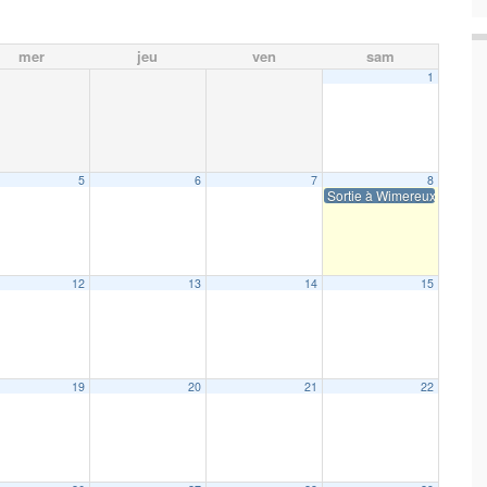
mer
jeu
ven
sam
1
5
6
7
8
Sortie à Wimereux
12
13
14
15
19
20
21
22