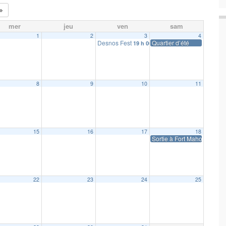
mer
jeu
ven
sam
1
2
3
4
Desnos Fest
Quartier d’été
19 h 00 min
8
9
10
11
15
16
17
18
Sortie à Fort Mahon
22
23
24
25