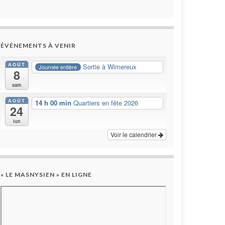
ÉVÉNEMENTS À VENIR
AOÛT
Sortie à Wimereux
Journée entière
8
sam
AOÛT
14 h 00 min
Quartiers en fête 2026
24
lun
Voir le calendrier
« LE MASNYSIEN » EN LIGNE