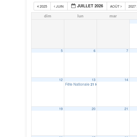
JUILLET 2026
2025
JUIN
AOÛT
2027
dim
lun
mar
5
6
7
12
13
14
Fête Nationale
21 h 30 min
19
20
21