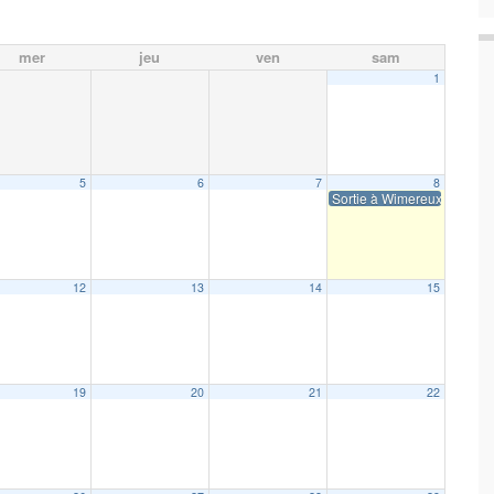
mer
jeu
ven
sam
1
5
6
7
8
Sortie à Wimereux
12
13
14
15
19
20
21
22