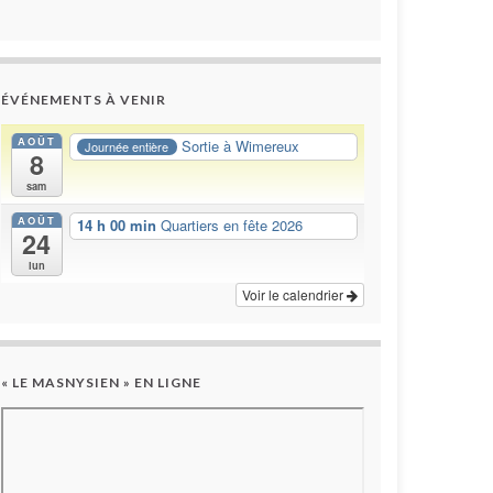
ÉVÉNEMENTS À VENIR
AOÛT
Sortie à Wimereux
Journée entière
8
sam
AOÛT
14 h 00 min
Quartiers en fête 2026
24
lun
Voir le calendrier
« LE MASNYSIEN » EN LIGNE