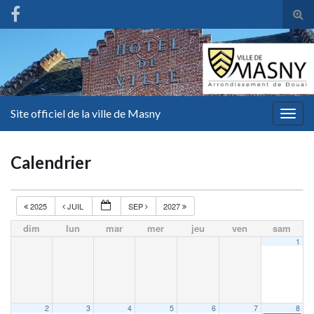
Tog
sear
for
Site officiel de la ville de Masny
Togg
navig
Calendrier
2025
JUIL
SEP
2027
dim
lun
mar
mer
jeu
ven
sam
1
2
3
4
5
6
7
8