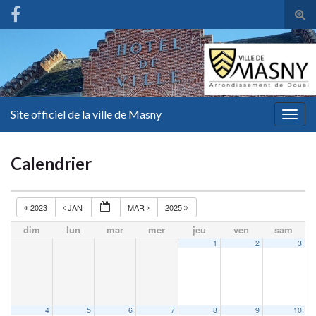
Tog
sear
for
Site officiel de la ville de Masny
Togg
navig
Calendrier
2023
JAN
MAR
2025
dim
lun
mar
mer
jeu
ven
sam
1
2
3
4
5
6
7
8
9
10