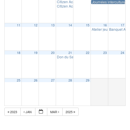
Citizen Academy
Journées interculturell
14 h 00 min
Citizen Academy
14 h 00 min
11
12
13
14
15
16
17
Atelier jeux de société 
Banquet AS
18
19
20
21
22
23
24
Don du Sang
15 h 00 min
25
26
27
28
29
2023
JAN
MAR
2025