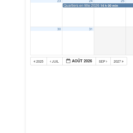
23
24
25
Quartiers en fête 2026
14 h 00 min
30
31
AOÛT 2026
2025
JUIL
SEP
2027