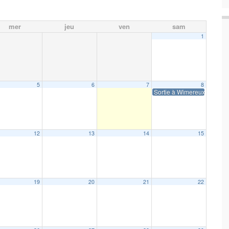
mer
jeu
ven
sam
1
5
6
7
8
Sortie à Wimereux
12
13
14
15
19
20
21
22