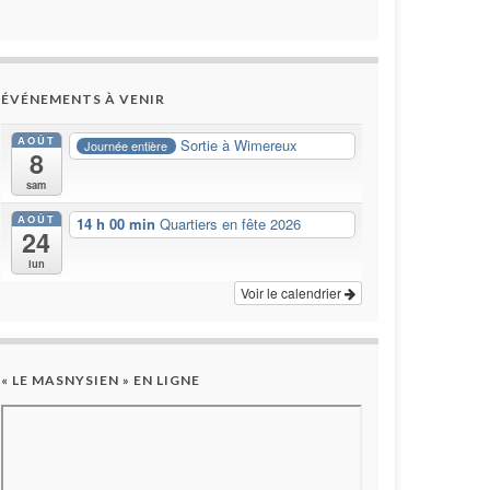
ÉVÉNEMENTS À VENIR
AOÛT
Sortie à Wimereux
Journée entière
8
sam
AOÛT
14 h 00 min
Quartiers en fête 2026
24
lun
Voir le calendrier
« LE MASNYSIEN » EN LIGNE